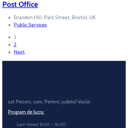
Post Office
Brandon Hill, Park Street, Bristol, UK
Public Services
Posts
1
pagination
2
Next
sat Perieni, com. Perieni, judetul Vaslui
Program de lucru:
Luni-Vineri: 8:00 – 16:00