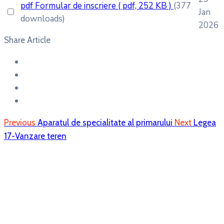
pdf
Formular de inscriere
( pdf, 252 KB )
(377
Jan
downloads)
2026
Share Article
Previous
Aparatul de specialitate al primarului
Next
Legea
17-Vanzare teren
Perieni
Perieni, RO
22:50,
06/08/2026