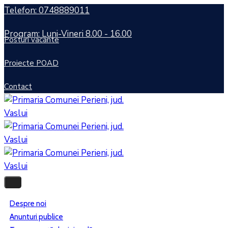
Telefon: 0748889011
Program: Luni-Vineri 8.00 - 16.00
Posturi vacante
Proiecte POAD
Contact
Despre noi
Anunturi publice