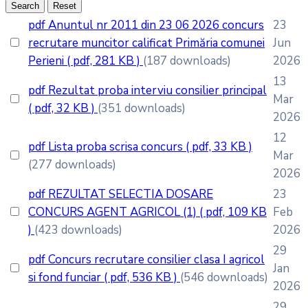
Search
Reset
pdf
Anuntul nr 2011 din 23 06 2026 concurs
23
recrutare muncitor calificat Primăria comunei
Jun
Perieni
( pdf, 281 KB )
(187 downloads)
2026
13
pdf
Rezultat proba interviu consilier principal
Mar
( pdf, 32 KB )
(351 downloads)
2026
12
pdf
Lista proba scrisa concurs
( pdf, 33 KB )
Mar
(277 downloads)
2026
pdf
REZULTAT SELECTIA DOSARE
23
CONCURS AGENT AGRICOL (1)
( pdf, 109 KB
Feb
)
(423 downloads)
2026
29
pdf
Concurs recrutare consilier clasa I agricol
Jan
si fond funciar
( pdf, 536 KB )
(546 downloads)
2026
29