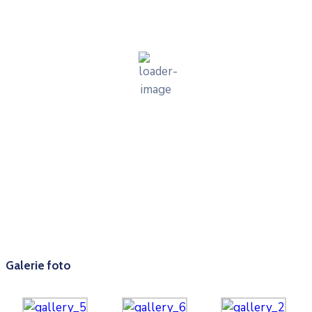
25
°C
cer senin
54 %
1014 mb
2 mph
Wind Gust:
2 mph
Clouds:
1%
Visibility:
10 km
Sunrise:
05:56
Sunset:
20:34
Weather from OpenWeatherMap
Galerie foto