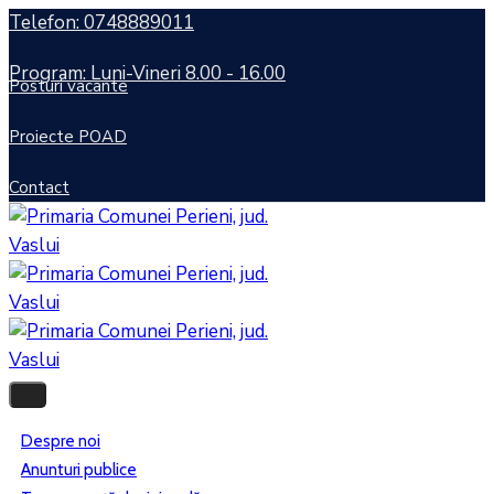
Telefon: 0748889011
Program: Luni-Vineri 8.00 - 16.00
Posturi vacante
Proiecte POAD
Contact
Despre noi
Anunturi publice