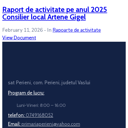
Raport de activitate pe anul 2025
Consilier local Artene Gigel
February 11, 2026
- In
Rapoarte de activitate
View Document
sat Perieni, com. Perieni, judetul Vaslui
Program de lucru:
Luni-Vineri: 8:00 – 16:00
telefon:
0749168052
Email:
primariaperieni@yahoo.com