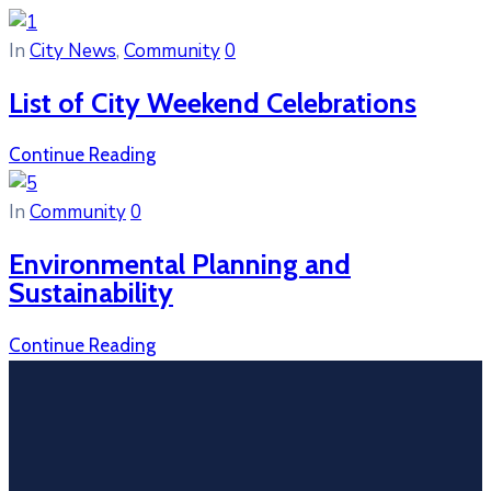
In
City News
‚
Community
0
List of City Weekend Celebrations
Continue Reading
In
Community
0
Environmental Planning and
Sustainability
Continue Reading