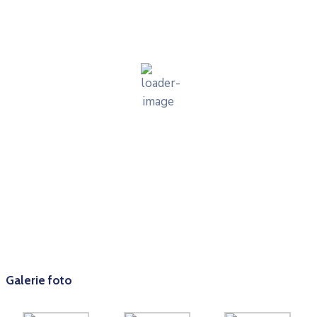
18
°C
câțiva nori
72 %
1019 mb
12 mph
Wind Gust:
27 mph
Clouds:
15%
Visibility:
10 km
Sunrise:
06:00
Sunset:
20:29
Weather from OpenWeatherMap
Galerie foto