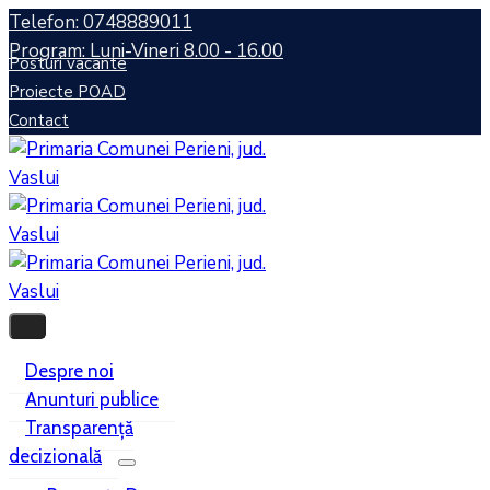
Telefon: 0748889011
Program: Luni-Vineri 8.00 - 16.00
Posturi vacante
Proiecte POAD
Contact
Despre noi
Anunturi publice
Transparență
decizională