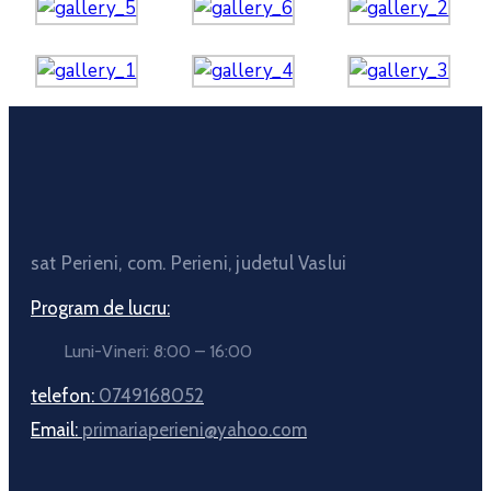
sat Perieni, com. Perieni, judetul Vaslui
Program de lucru:
Luni-Vineri: 8:00 – 16:00
telefon:
0749168052
Email:
primariaperieni@yahoo.com